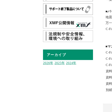
■
バ
地震
万一
C-
■
マ
C-
アーカイブ
C-
2026年
2025年
2024年
C-
資料①
資料
資料④
別紙