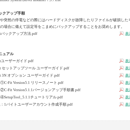
ックアップ手順
や突然の停電などの際にはハードディスクが故障したりファイルが破損した
の場合に備えて設定等をこまめにバックアップすることをお奨めします。
Fitバックアップ方法.pdf
表
ニュアル
Fitユーザーガイド.pdf
表
Fit セットアップツール ユーザーガイド.pdf
表
Fit 3N オプション ユーザーガイド.pdf
表
C-Fit Version5.1 リリースノート.pdf
表
②C-Fit Version5.1.1バージョンアップ手順書.pdf
表
SetupTool_5.1.1チュートリアル.pdf
表
：1バイトユーザーアカウント作成手順.pdf
表