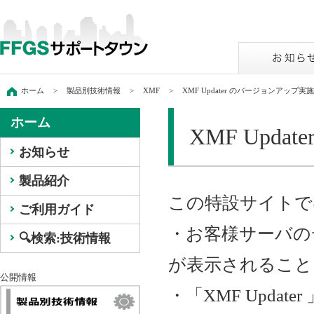
ホーム
>
製品別技術情報
>
XMF
>
XMF Updater のバージョンアップ
ホーム
XMF Upd
お知らせ
製品紹介
この特設サイトで
ご利用ガイド
・お客様サーバのデ
🔍️検索:技術情報
が表示されること
公開情報
・「XMF Upd